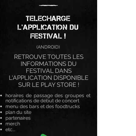
TELECHARGE
L'APPLICATION DU
FESTIVAL !
(ANDROID)
RETROUVE TOUTES LES
INFORMATIONS DU
FESTIVAL DANS
L'APPLICATION DISPONIBLE
SUR LE PLAY STORE !
horaires de passage des groupes et
notifications de début de concert
menu des bars et des foodtrucks
plan du site
partenaires
merch
etc...