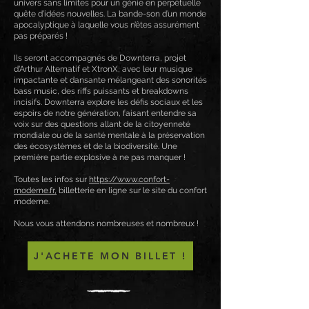
univers sans limites pour un génie en perpétuelle
quête d’idées nouvelles. La bande-son d’un monde
apocalyptique à laquelle vous n’êtes assurément
pas préparés !
Ils seront accompagnés de Downterra, projet
d'Arthur Alternatif et XtronX, avec leur musique
impactante et dansante mélangeant des sonorités
bass music, des riffs puissants et breakdowns
incisifs. Downterra explore les défis sociaux et les
espoirs de notre génération, faisant entendre sa
voix sur des questions allant de la citoyenneté
mondiale ou de la santé mentale à la préservation
des écosystèmes et de la biodiversité. Une
première partie explosive à ne pas manquer !
Toutes les infos sur
https://www.confort-
moderne.fr,
billetterie en ligne sur le site du confort
moderne.
Nous vous attendons nombreuses et nombreux !
J'ACHETE MON BILLET !