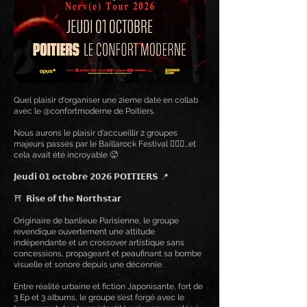
Quel plaisir d'organiser une 2ieme date en collab
avec le @confortmoderne de Poitiers.
Nous aurons le plaisir d'accueillir 2 groupes
majeurs passés par le Baillarock Festival ✌🏻🐲...et
cela avait été incroyable 🥵
𝗝𝗲𝘂𝗱𝗶 𝟬𝟭 𝗼𝗰𝘁𝗼𝗯𝗿𝗲 𝟮𝟬𝟮𝟲 𝗣𝗢𝗜𝗧𝗜𝗘𝗥𝗦 📍
⛩️ 𝗥𝗶𝘀𝗲 𝗼𝗳 𝘁𝗵𝗲 𝗡𝗼𝗿𝘁𝗵𝘀𝘁𝗮𝗿
Originaire de banlieue Parisienne, le groupe
revendique ouvertement une attitude
indépendante et un crossover artistique sans
concessions, propageant et peaufinant sa bombe
visuelle et sonore depuis une décennie.
Entre réalité urbaine et fiction Japonisante, fort de
3 Ep et 3 albums, le groupe s’est forgé avec le