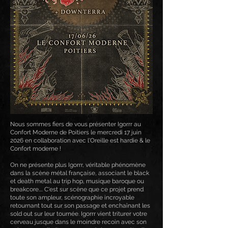
Nous sommes fiers de vous présenter Igorrr au
Confort Moderne de Poitiers le mercredi 17 juin
2026 en collaboration avec l'Oreille est hardie & le
Confort moderne !
On ne présente plus Igorrr, véritable phénomène
dans la scène métal française, associant le black
et death metal au trip hop, musique baroque ou
breakcore.... C'est sur scène que ce projet prend
toute son ampleur, scénographie incroyable
retournant tout sur son passage et enchaînant les
sold out sur leur tournée. Igorrr vient triturer votre
cerveau jusque dans le moindre recoin avec son