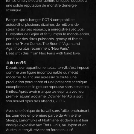
temps un style et une identité uniques, couplés à
une solide réputation de monstre d’énergie
scénique.
Banger après banger, ROTN comptabilise
aujourd'hui plusieurs dizaines de millions de
streams sur ses réseaux, a enregistré avec Joe
Duplantier de Gojira et fait jumper le monde entier,
porté par des titres puissants, groovy et thrash
comme "Here Comes The Boom”, “Again and
Again” ou plus récemment "Neo Paris".
Deal with this, from Neo Paris with (one) love.
🩸⚫ 𝘁𝗲𝗻𝟱𝟲.
Depuis leur apparition en 2021, ten56. s'est imposé
comme une figure incontournable du metal
moderne. Alliant une agressivité brute, une
production percutante et une présence scénique
exceptionnelle, le groupe repousse sans cesse les
limites. Après avoir marqué les esprits avec leur
premier album acclamé, Downer, ten56. a sorti
son nouvel opus très attendu, « IO ».
Avec une éthique de travail sans faille, enchaînant
les tournées en première partie de While She
Sleeps, Landmvrks et Northlane, et déversant leur
énergie explosive aux États-Unis, au Japon et en
Australie, ten56. revient en force en 2026.