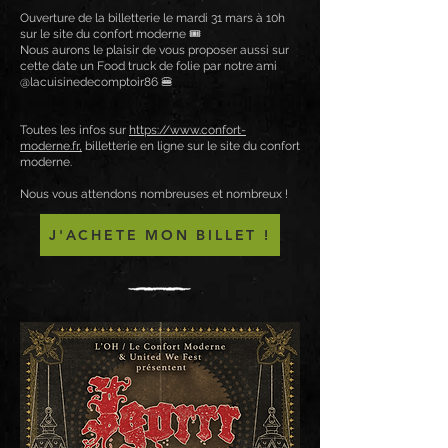
Ouverture de la billetterie le mardi 31 mars à 10h
sur le site du confort moderne 🎟️
Nous aurons le plaisir de vous proposer aussi sur
cette date un Food truck de folie par notre ami
@lacuisinedecomptoir86 🍔
Toutes les infos sur
https://www.confort-
moderne.fr,
billetterie en ligne sur le site du confort
moderne.
Nous vous attendons nombreuses et nombreux !
J'ACHETE MON BILLET !